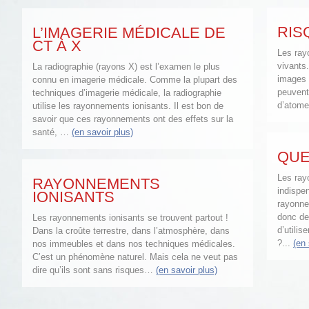
RIS
L’IMAGERIE MÉDICALE DE
CT À X
Les ray
vivants.
La radiographie (rayons X) est l’examen le plus
images 
connu en imagerie médicale. Comme la plupart des
peuvent
techniques d’imagerie médicale, la radiographie
d’atome
utilise les rayonnements ionisants. Il est bon de
savoir que ces rayonnements ont des effets sur la
santé, …
(en savoir plus)
QUE
Les ray
RAYONNEMENTS
indispe
IONISANTS
rayonne
donc de 
Les rayonnements ionisants se trouvent partout !
d’utili
Dans la croûte terrestre, dans l’atmosphère, dans
?...
(en 
nos immeubles et dans nos techniques médicales.
C’est un phénomène naturel. Mais cela ne veut pas
dire qu’ils sont sans risques…
(en savoir plus)