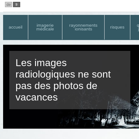
de
fr
imagerie
rayonnements
q
accueil
risques
médicale
ionisants
Les images
radiologiques ne sont
pas des photos de
vacances